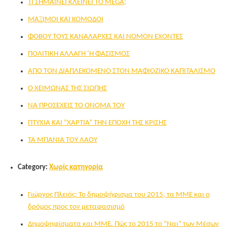
ΤΙ ΣΗΜΑΙΝΕΙ ΚΛΕΙΝΕΙ ΤΟ MEGA;
ΜΑΞΙΜΟΙ ΚΑΙ ΚΟΜΟΔΟΙ
ΦΟΒΟΥ ΤΟΥΣ ΚΑΝΑΛΑΡΧΕΣ ΚΑΙ ΝΟΜΟΝ ΕΧΟΝΤΕΣ
ΠΟΛΙΤΙΚΗ ΑΛΛΑΓΗ ‘Η ΦΑΣΙΣΜΟΣ
ΑΠΟ ΤΟΝ ΔΙΑΠΛΕΚΟΜΕΝΟ ΣΤΟΝ ΜΑΦΙΟΖΙΚΟ ΚΑΠΙΤΑΛΙΣΜΟ
Ο ΧΕΙΜΩΝΑΣ ΤΗΣ ΣΙΩΠΗΣ
ΝΑ ΠΡΟΣEΧΕΙΣ ΤΟ OΝΟΜA ΤΟΥ
ΠΤΥΧIΑ ΚΑΙ “ΧΑΡΤΙA” ΤΗΝ ΕΠΟΧH ΤΗΣ ΚΡIΣΗΣ
ΤΑ ΜΠΑΝΙΑ ΤΟΥ ΛΑΟΥ
Category:
Χωρίς κατηγορία
Γιώργος Πλειός: Το δημοψήφισμα του 2015, τα ΜΜΕ και ο
δρόμος προς τον μεταφασισμό
Δημοψηφίσματα και ΜΜΕ. Πώς το 2015 το “Ναι” των Μέσων