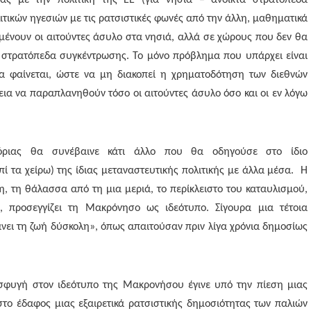
ας με την πολιτική της ΕΕ (για νησιά – ανοικτά στρατόπεδα
ιτικών ηγεσιών με τις ρατσιστικές φωνές από την άλλη, μαθηματικά
μένουν οι αιτούντες άσυλο στα νησιά, αλλά σε χώρους που δεν θα
δή στρατόπεδα συγκέντρωσης. Το μόνο πρόβλημα που υπάρχει είναι
α φαίνεται, ώστε να μη διακοπεί η χρηματοδότηση των διεθνών
εια να παραπλανηθούν τόσο οι αιτούντες άσυλο όσο και οι εν λόγω
ριας θα συνέβαινε κάτι άλλο που θα οδηγούσε στο ίδιο
επί τα χείρω) της ίδιας μεταναστευτικής πολιτικής με άλλα μέσα. Η
η, τη θάλασσα από τη μια μεριά, το περίκλειστο του καταυλισμού,
, προσεγγίζει τη Μακρόνησο ως ιδεότυπο. Σίγουρα μια τέτοια
ει τη ζωή δύσκολη», όπως απαιτούσαν πριν λίγα χρόνια δημοσίως
ροσφυγή στον ιδεότυπο της Μακρονήσου έγινε υπό την πίεση μιας
στο έδαφος μιας εξαιρετικά ρατσιστικής δημοσιότητας των παλιών