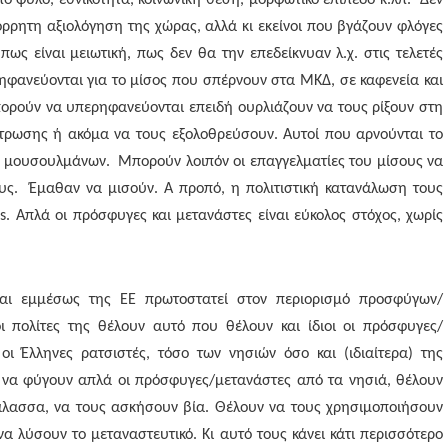
ό φύλο, εθνικότητα, κοινωνική θέση, μορφωτικό επίπεδο κ.λπ. Δεν
όρρητη αξιολόγηση της χώρας, αλλά κι εκείνοι που βγάζουν φλόγες
ως είναι μειωτική, πως δεν θα την επεδείκνυαν λ.χ. στις τελετές
ηφανεύονται για το μίσος που σπέρνουν στα ΜΚΔ, σε καφενεία και
 μπορούν να υπερηφανεύονται επειδή ουρλιάζουν να τους ρίξουν στη
τρωσης ή ακόμα να τους εξολοθρεύσουν. Αυτοί που αρνούνται το
 μουσουλμάνων. Μπορούν λοιπόν οι επαγγελματίες του μίσους να
υς. Έμαθαν να μισούν. Α προπό, η πολιτιστική κατανάλωση τους
s. Απλά οι πρόσφυγες και μετανάστες είναι εύκολος στόχος, χωρίς
και εμμέσως της ΕΕ πρωτοστατεί στον περιορισμό προσφύγων/
ι πολίτες της θέλουν αυτό που θέλουν και ίδιοι οι πρόσφυγες/
ι Έλληνες ρατσιστές, τόσο των νησιών όσο και (ιδιαίτερα) της
ν να φύγουν απλά οι πρόσφυγες/μετανάστες από τα νησιά, θέλουν
θάλασσα, να τους ασκήσουν βία. Θέλουν να τους χρησιμοποιήσουν
να λύσουν το μεταναστευτικό. Κι αυτό τους κάνει κάτι περισσότερο