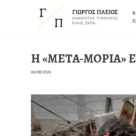
Β
Μεταπηδήστε
Ε
στο
περιεχόμενο
Η «ΜΕΤA-ΜOΡΙΑ» 
06/08/2026