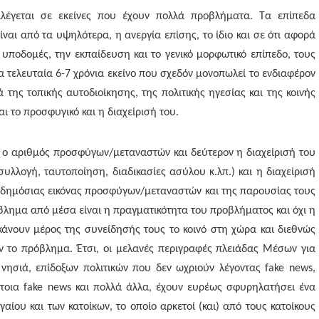
αλέγεται σε εκείνες που έχουν πολλά προβλήματα. Τα επίπεδα
ίναι από τα υψηλότερα, η ανεργία επίσης, το ίδιο και σε ότι αφορά
 υποδομές, την εκπαίδευση και το γενικό μορφωτικό επίπεδο, τους
α τελευταία 6-7 χρόνια εκείνο που σχεδόν μονοπωλεί το ενδιαφέρον
ά της τοπικής αυτοδιοίκησης, της πολιτικής ηγεσίας και της κοινής
αι το προσφυγικό και η διαχείρισή του.
ον ο αριθμός προσφύγων/μεταναστών και δεύτερον η διαχείρισή του
υλλογή, ταυτοποίηση, διαδικασίες ασύλου κ.λπ.) και η διαχείρισή
δημόσιας εικόνας προσφύγων/μεταναστών και της παρουσίας τους
βλημα από μέσα είναι η πραγματικότητα του προβλήματος και όχι η
 κάνουν μέρος της συνείδησής τους το κοινό στη χώρα και διεθνώς
υν το πρόβλημα. Έτσι, οι μελανές περιγραφές πλειάδας Μέσων για
νησιά, επίδοξων πολιτικών που δεν ωχριούν λέγοντας fake news,
τοια fake news και πολλά άλλα, έχουν ευρέως σφυρηλατήσει ένα
γαίου και των κατοίκων, το οποίο αρκετοί (και) από τους κατοίκους