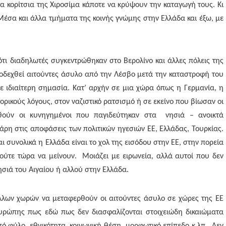
 κορίτσια της Χιροσίμα κάποτε να κρύψουν την καταγωγή τους. Κι
Μέσα και άλλα τμήματα της κοινής γνώμης στην Ελλάδα και έξω, με
τι διαδηλωτές συγκεντρώθηκαν στο Βερολίνο και άλλες πόλεις της
οδεχθεί αιτούντες άσυλο από την Λέσβο μετά την καταστροφή του
ε ιδιαίτερη σημασία. Κατ’ αρχήν σε μια χώρα όπως η Γερμανία, η
ρικούς λόγους, στον ναζιστικό ρατσισμό ή σε εκείνο που βίωσαν οι
σωθούν οι κυνηγημένοι που παγιδεύτηκαν στα νησιά – ανοικτά
άρη στις αποφάσεις των πολιτικών ηγεσιών ΕΕ, Ελλάδας, Τουρκίας.
αι συνολικά η Ελλάδα είναι το χολ της εισόδου στην ΕΕ, στην πορεία
 ούτε τώρα να μείνουν. Μοιάζει με ειρωνεία, αλλά αυτοί που δεν
νησιά του Αιγαίου ή αλλού στην Ελλάδα.
 άλλων χωρών να μεταφερθούν οι αιτούντες άσυλο σε χώρες της ΕΕ
ρώπης πως εδώ πως δεν διασφαλίζονται στοιχειώδη δικαιώματα