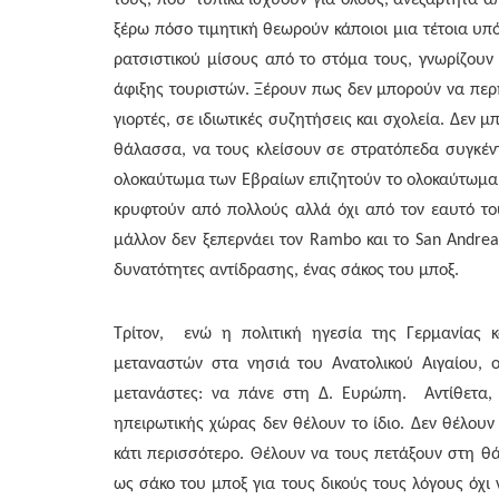
τους, που τυπικά ισχύουν για όλους, ανεξάρτητα απ
ξέρω πόσο τιμητική θεωρούν κάποιοι μια τέτοια υπ
ρατσιστικού μίσους από το στόμα τους, γνωρίζουν π
άφιξης τουριστών. Ξέρουν πως δεν μπορούν να περ
γιορτές, σε ιδιωτικές συζητήσεις και σχολεία. Δεν
θάλασσα, να τους κλείσουν σε στρατόπεδα συγκέν
ολοκαύτωμα των Εβραίων επιζητούν το ολοκαύτωμα
κρυφτούν από πολλούς αλλά όχι από τον εαυτό το
μάλλον δεν ξεπερνάει τον Rambo και το San Andrea
δυνατότητες αντίδρασης, ένας σάκος του μποξ.
Τρίτον, ενώ η πολιτική ηγεσία της Γερμανίας 
μεταναστών στα νησιά του Ανατολικού Αιγαίου, ο
μετανάστες: να πάνε στη Δ. Ευρώπη. Αντίθετα, ο
ηπειρωτικής χώρας δεν θέλουν το ίδιο. Δεν θέλου
κάτι περισσότερο. Θέλουν να τους πετάξουν στη 
ως σάκο του μποξ για τους δικούς τους λόγους όχι 