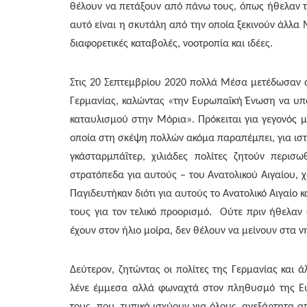
θέλουν να πετάξουν από πάνω τους, όπως ήθελαν τα
αυτό είναι η σκυτάλη από την οποία ξεκινούν άλλα 
διαφορετικές καταβολές, νοοτροπία και ιδέες.
Στις 20 Σεπτεμβρίου 2020 πολλά Μέσα μετέδωσαν ό
Γερμανίας, καλώντας «την Ευρωπαϊκή Ένωση να υπ
καταυλισμού στην Μόρια». Πρόκειται για γεγονός μ
οποία στη σκέψη πολλών ακόμα παραπέμπει, για ιστο
γκάσταρμπάϊτερ, χιλιάδες πολίτες ζητούν περι
στρατόπεδα για αυτούς – του Ανατολικού Αιγαίου, χ
Παγιδευτήκαν διότι για αυτούς το Ανατολικό Αιγαίο κ
τους για τον τελικό προορισμό. Ούτε πριν ήθελαν
έχουν στον ήλιο μοίρα, δεν θέλουν να μείνουν στα 
Δεύτερον, ζητώντας οι πολίτες της Γερμανίας και
λένε έμμεσα αλλά φωναχτά στον πληθυσμό της Ευ