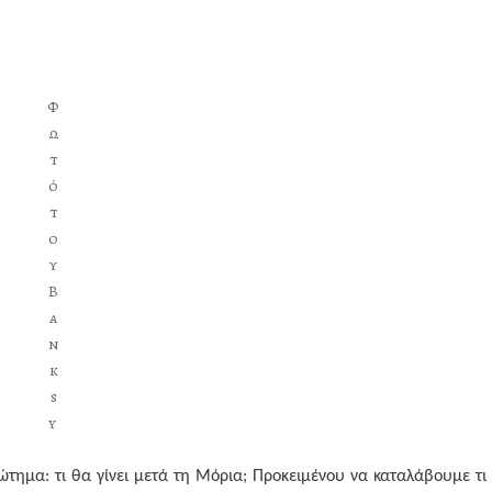
Φ
ω
τ
ό
τ
ο
υ
B
a
n
k
s
y
τημα: τι θα γίνει μετά τη Μόρια; Προκειμένου να καταλάβουμε τι