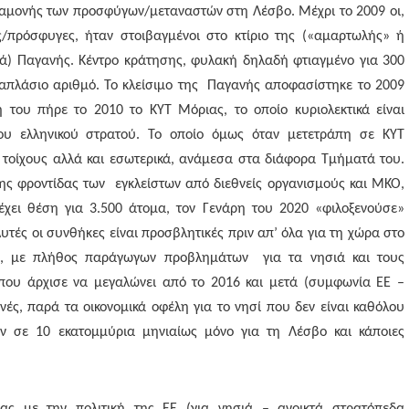
 διαμονής των προσφύγων/μεταναστών στη Λέσβο. Μέχρι το 2009 οι,
ς/πρόσφυγες, ήταν στοιβαγμένοι στο κτίριο της («αμαρτωλής» ή
ά) Παγανής. Κέντρο κράτησης, φυλακή δηλαδή φτιαγμένο για 300
ραπλάσιο αριθμό. Το κλείσιμο της Παγανής αποφασίστηκε το 2009
του πήρε το 2010 το ΚΥΤ Μόριας, το οποίο κυριολεκτικά είναι
ου ελληνικού στρατού. Το οποίο όμως όταν μετετράπη σε ΚΥΤ
 τοίχους αλλά και εσωτερικά, ανάμεσα στα διάφορα Τμήματά του.
ης φροντίδας των εγκλείστων από διεθνείς οργανισμούς και ΜΚΟ,
 έχει θέση για 3.500 άτομα, τον Γενάρη του 2020 «φιλοξενούσε»
υτές οι συνθήκες είναι προσβλητικές πριν απ’ όλα για τη χώρα στο
ος, με πλήθος παράγωγων προβλημάτων για τα νησιά και τους
α που άρχισε να μεγαλώνει από το 2016 και μετά (συμφωνία ΕΕ –
φωνές, παρά τα οικονομικά οφέλη για το νησί που δεν είναι καθόλου
ν σε 10 εκατομμύρια μηνιαίως μόνο για τη Λέσβο και κάποιες