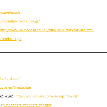
ww.media.uoa.gr
://sociallab.media.uoa.gr/
:
http://www.lib.monash.edu.au/tutorials/citing/harvard.html
://eudoxus.gr/
stanford.edu/
tuc.gr/gr/limata.htm
ό λεξικό):
http://vos.ucsb.edu/browse.asp?id=2720
gr/ment/semiotics/semiotic.html