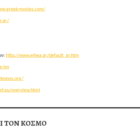
ww.greek-movies.com/
.gr/
ών:
http://www.eihea.gr/default_gr.htm
rg/en
eknews.org/
ef.eu/overview.html
ΑΙ ΤΟΝ ΚΟΣΜΟ