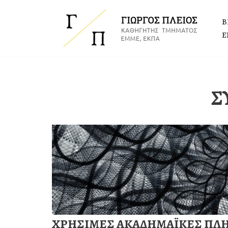
Β
Μεταπηδήστε
Ε
στο
περιεχόμενο
Σ
ΧΡΗΣΙΜΕΣ ΑΚΑΔΗΜΑΪΚΕΣ ΠΛ