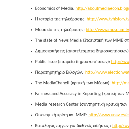
Economics of Media:
http://aboutmediaecon.blog
Η ιστορία της τηλεόρασης:
http://www.tvhistory.t
Μουσείο της τηλεόρασης:
http://www.museum.tv
The state of News Media (Στατιστική των ΜΜΕ στ
Δημοσκοπήσεις (αποτελέσματα δημοσκοπήσεων)
Public Issue (εταιρεία δημοσκοπήσεων):
http://ww
Παρατηρητήριο Εκλογών:
http://www.electionwat
The MediaChanell (κριτική των Μέσων):
http://m
Fairness and Accuracy in Reporting (κριτική των
Media research Center (συντηρητική κριτική τω
Οικονομική κρίση και ΜΜΕ:
http://www.unav.es/e
Κατάλογος πηγών για διεθνείς ειδήσεις :
http://w