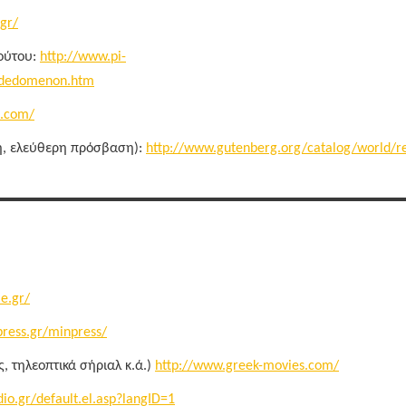
gr/
τούτου:
http://www.pi-
s_dedomenon.htm
a.com/
φή, ελεύθερη πρόσβαση):
http://www.gutenberg.org/catalog/world/re
e.gr/
ress.gr/minpress/
ς, τηλεοπτικά σήριαλ κ.ά.)
http://www.greek-movies.com/
io.gr/default.el.asp?langID=1