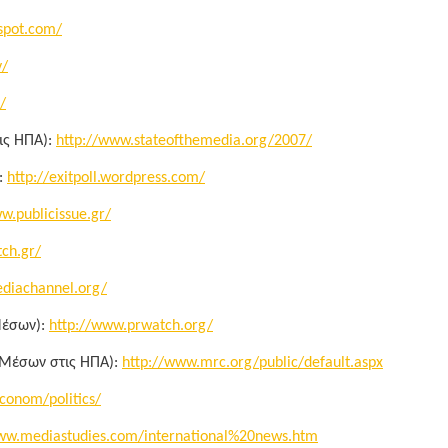
spot.com/
v/
/
ις ΗΠΑ):
http://www.stateofthemedia.org/2007/
:
http://exitpoll.wordpress.com/
w.publicissue.gr/
ch.gr/
ediachannel.org/
 Μέσων):
http://www.prwatch.org/
ν Μέσων στις ΗΠΑ):
http://www.mrc.org/public/default.aspx
conom/politics/
ww.mediastudies.com/international%20news.htm