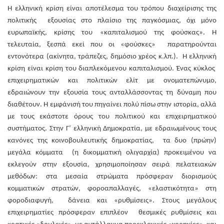
Η ελληνική κρίση είναι αποτέλεσμα του τρόπου διαχείρισης της
πολιτικής εξουσίας στο πλαίσιο της παγκόσμιας, όχι μόνο
ευρωπαϊκής, κρίσης του «καπιταλισμού της φούσκας». Η
τελευταία, ξεσπά εκεί που οι «φούσκες» παρατηρούνται
εντονότερα (ακίνητα, τράπεζες, δημόσιο χρέος κ.λπ.). Η ελληνική
κρίση είναι κρίση του διαπλεκόμενου καπιταλισμού. Ένας κύκλος
επιχειρηματικών και πολιτικών ελίτ με ονοματεπώνυμο,
εδραιώνουν την εξουσία τους ανταλλάσσοντας τη δύναμη που
διαθέτουν. Η εμφάνισή του πηγαίνει πολύ πίσω στην ιστορία, αλλά
με τους εκάστοτε όρους του πολιτικού και επιχειρηματικού
συστήματος. Στην Γ’ ελληνική Δημοκρατία, με εδραιωμένους τους
κανόνες της κοινοβουλευτικής δημοκρατίας, τα δυο (πρώην)
μεγάλα κόμματα (η δικομματική ολιγαρχία) προκειμένου να
εκλεγούν στην εξουσία, χρησιμοποίησαν σειρά πελατειακών
μεθόδων: στα μεσαία στρώματα πρόσφεραν διορισμούς
κομματικών στρατών, φοροαπαλλαγές, «ελαστικότητα» στη
φοροδιαφυγή, δάνεια και «ρυθμίσεις». Στους μεγάλους
επιχειρηματίες πρόσφεραν επιπλέον θεσμικές ρυθμίσεις και