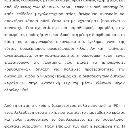
κρατικές «δουλειές», με αντάλλαγμα προεκλογικές «χορηγίες», και
από ιδρύσεως των ιδιωτικών ΜΜΕ, επικοινωνιακή υποστήριξη.
Κάθε επίδοξος μεγαλοεπιχειρηματίας θεωρούσε αναγκαίο να
αποκτήσει κάποια ΜΜΕ έστω και με «χασούρα» (που είναι ο
κανόνας). Έτσι σχηματίστηκε μια παραθεσμική πυραμίδα, στην
κορυφή της οποίας ήταν η διαπλοκή, στη μέση η διαφθορά και στη
βάση της το οργανωμένο οικονομικό κ.ά. έγκλημα (νονοί της
νύχτας, δουλέμποροι, σωματέμποροι κ.λπ.). Αν και φαίνεται
ανεστραμμένα, στην πραγματικότητα η οικονομική κρίση είναι
επιφαινόμενο της πολιτικής, που έπαψε να χρησιμοποιεί
«ορθολογικά», δηλαδή για πολιτικές προτεραιότητες, την
οικονομία, αφού ο Ψυχρός Πόλεμος και η διείσδυση των δυτικών
κεφαλαίων στην Ανατολική Ευρώπη μέσω ελλήνων είχαν
ολοκληρωθεί.
Από τη στιγμή της κρίσης (ακριβέστερα πολύ πριν, από το ‘90) η
νεοφιλελεύθερη στρατηγική, που ταυτίζει το παρεμβατικό κράτος
και πολύ περισσότερο το διαπλεκόμενο, με το σοσιαλισμό,
φαντάζει λυτρωτική. Ήταν επιδίωξη των ελίτ η εφαρμογή της. Η