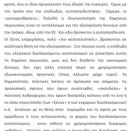
κρίση, που οι ίδιοι προκάλεσαν τους έδωσε την ευκαιρία. Όμως με
τον τρόπο που την επιδίωξαν, αυτοπαγιδεύτηκαν. Σήμερα, οι
«μεταρρυθμίσεις», δηλαδή η ιδιωτικοποίηση της δημόσιας
περιουσίας είναι το αντάλλαγμα για την εξασφάλιση δανείων από
την τρόϊκα, ιδίως από την ΕΕ. Και εδώ βρίσκεται η αυτοπαγίδευση.
Οι ξένες επιχειρήσεις, πολύ «πιο καπιταλιστικές», βρίσκονται σε
καλλίτερη θέση να την εξαγοράσουν. Στο πλαίσιο αυτό, η επιδίωξη
του ελληνικού διαπλεκόμενου καπιταλισμού να αποκτήσει αυτός
τη δημόσια περιουσία, μιας και δεν διαθέτει την οικονομική
δύναμη, δεν έχει άλλη επιλογή παρά να χρησιμοποιήσει
εξωοικονομικές πρακτικές (όπως άλλωστε μέχρι τώρα). Τη
δημοσιότητα, πολιτικές πιέσεις σε πρόσωπα και κόμματα, τις
προσωπικές σχέσεις που έχουν αναπτυχθεί, «σκάνδαλα» ή
πολιτικές λαθροχειρίες που έχουν διαπράξει κάποιοι από το ένα ή
το άλλο στρατόπεδο (των «ξένων» ή των εγχώριων διαπλεκόμενων)
κ.ά. Ανάλογα με τη θέση στην πυραμίδα και τη σχέση με τους
αρμόδιους ή τους ανταγωνιστές, οι φορείς του διαπλεκόμενου
καπιταλισμού, είναι πιθανό να χρησιμοποιήσουν διάφορες
μεθόδους. Ωστόσο, όσο πιέζεται η πυραμίδα της διαπλοκής, και